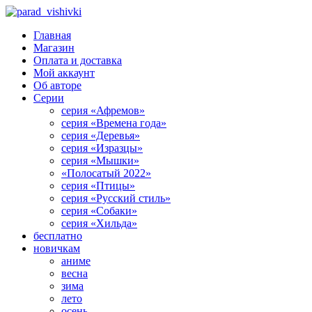
Главная
Магазин
Оплата и доставка
Мой аккаунт
Об авторе
Серии
серия «Афремов»
серия «Времена года»
серия «Деревья»
серия «Изразцы»
серия «Мышки»
«Полосатый 2022»
серия «Птицы»
серия «Русский стиль»
серия «Собаки»
серия «Хильда»
бесплатно
новичкам
аниме
весна
зима
лето
осень