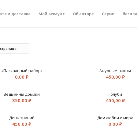
ата и доставка
Мой аккаунт
Об авторе
Серии
беспл
 странице
«Пасхальный набор»
Ажурные тыквы
0,00
₽
450,00
₽
Ведьмины домики
Голуби
350,00
₽
450,00
₽
День знаний
Дом любви и мира
450,00
₽
0,00
₽