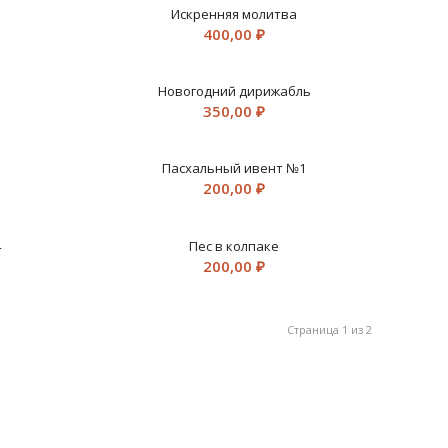
Искренняя молитва
400,00
₽
Новогодний дирижабль
350,00
₽
Пасхальный ивент №1
200,00
₽
4
Пес в колпаке
200,00
₽
Страница 1 из 2