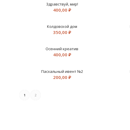
Здравствуй, мир!
400,00
₽
Колдовской дом
350,00
₽
Осенний креатив
400,00
₽
Пасхальный ивент №2
200,00
₽
1
2