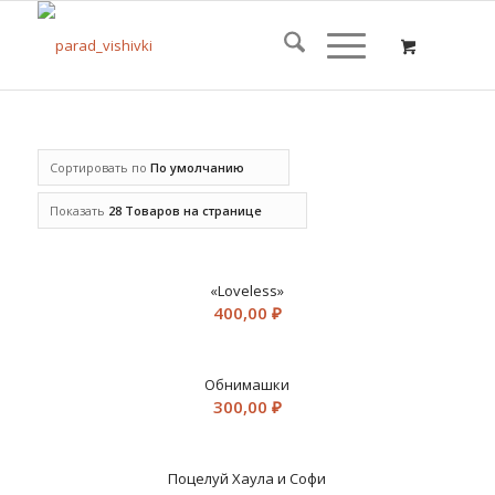
Сортировать по
По умолчанию
Показать
28 Товаров на странице
«Loveless»
400,00
₽
Обнимашки
300,00
₽
Поцелуй Хаула и Софи