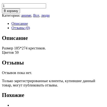
Количество
товара
В корзину
Поцелуй
Категории:
аниме
,
Все
,
люди
Хаула
и
Описание
Софи
Отзывы (0)
Описание
Размер 185*274 крестиков.
Цветов 59
Отзывы
Отзывов пока нет.
Только зарегистрированные клиенты, купившие данный
товар, могут публиковать отзывы.
Похожие