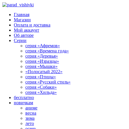
Главная
Магазин
Оплата и доставка
Мой аккаунт
Об авторе
Серии
серия «Афремов»
серия «Времена года»
серия «Деревья»
серия «Изразцы»
серия «Мышки»
«Полосатый 2022»
серия «Птицы»
серия «Русский стиль»
серия «Собаки»
серия «Хильда»
бесплатно
новичкам
аниме
весна
зима
лето
осень