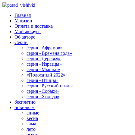
Главная
Магазин
Оплата и доставка
Мой аккаунт
Об авторе
Серии
серия «Афремов»
серия «Времена года»
серия «Деревья»
серия «Изразцы»
серия «Мышки»
«Полосатый 2022»
серия «Птицы»
серия «Русский стиль»
серия «Собаки»
серия «Хильда»
бесплатно
новичкам
аниме
весна
зима
лето
осень