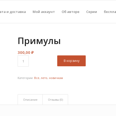
ата и доставка
Мой аккаунт
Об авторе
Серии
беспл
Примулы
300,00
₽
В корзину
Категории:
Все
,
лето
,
новичкам
Описание
Отзывы (0)