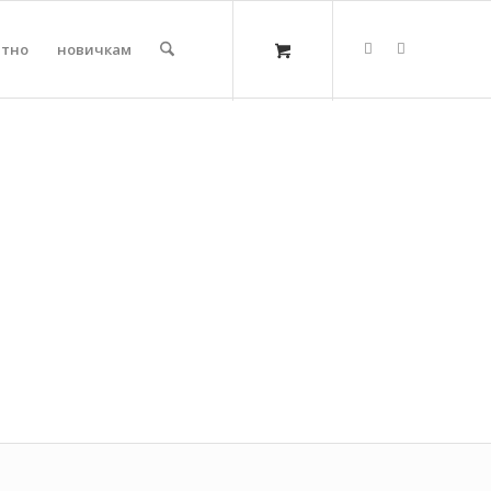
атно
новичкам