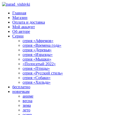
Главная
Магазин
Оплата и доставка
Мой аккаунт
Об авторе
Серии
серия «Афремов»
серия «Времена года»
серия «Деревья»
серия «Изразцы»
серия «Мышки»
«Полосатый 2022»
серия «Птицы»
серия «Русский стиль»
серия «Собаки»
серия «Хильда»
бесплатно
новичкам
аниме
весна
зима
лето
осень