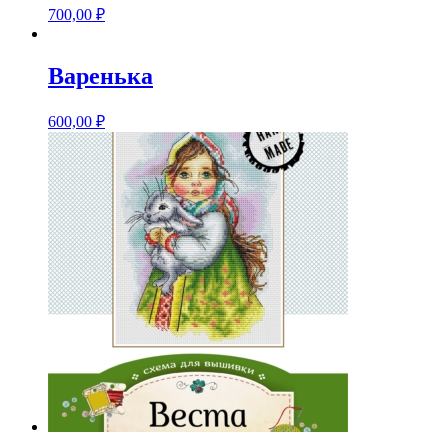
700,00
₽
Варенька
600,00
₽