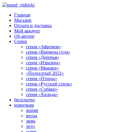
Главная
Магазин
Оплата и доставка
Мой аккаунт
Об авторе
Серии
серия «Афремов»
серия «Времена года»
серия «Деревья»
серия «Изразцы»
серия «Мышки»
«Полосатый 2022»
серия «Птицы»
серия «Русский стиль»
серия «Собаки»
серия «Хильда»
бесплатно
новичкам
аниме
весна
зима
лето
осень