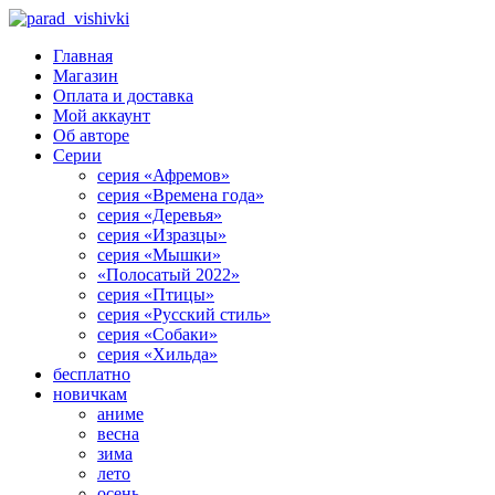
Главная
Магазин
Оплата и доставка
Мой аккаунт
Об авторе
Серии
серия «Афремов»
серия «Времена года»
серия «Деревья»
серия «Изразцы»
серия «Мышки»
«Полосатый 2022»
серия «Птицы»
серия «Русский стиль»
серия «Собаки»
серия «Хильда»
бесплатно
новичкам
аниме
весна
зима
лето
осень