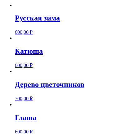
Русская зима
600,00
₽
Катюша
600,00
₽
Дерево цветочников
700,00
₽
Глаша
600,00
₽