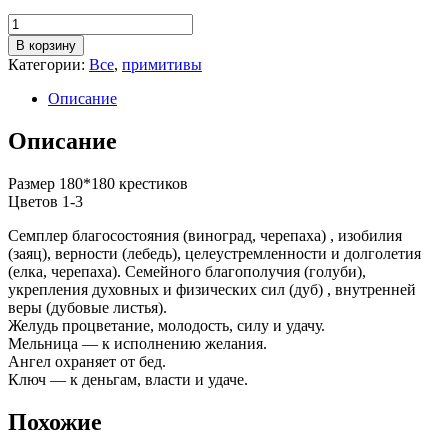
Количество
товара
В корзину
Сэмплер
Категории:
Все
,
примитивы
№1
Описание
Описание
Размер 180*180 крестиков
Цветов 1-3
Семплер благосостояния (виноград, черепаха) , изобилия
(заяц), верности (лебедь), целеустремленности и долголетия
(елка, черепаха). Семейного благополучия (голуби),
укрепления духовных и физических сил (дуб) , внутренней
веры (дубовые листья).
Желудь процветание, молодость, силу и удачу.
Мельница — к исполнению желания.
Ангел охраняет от бед.
Ключ — к деньгам, власти и удаче.
Похожие