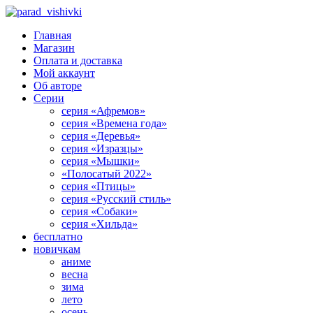
Главная
Магазин
Оплата и доставка
Мой аккаунт
Об авторе
Серии
серия «Афремов»
серия «Времена года»
серия «Деревья»
серия «Изразцы»
серия «Мышки»
«Полосатый 2022»
серия «Птицы»
серия «Русский стиль»
серия «Собаки»
серия «Хильда»
бесплатно
новичкам
аниме
весна
зима
лето
осень