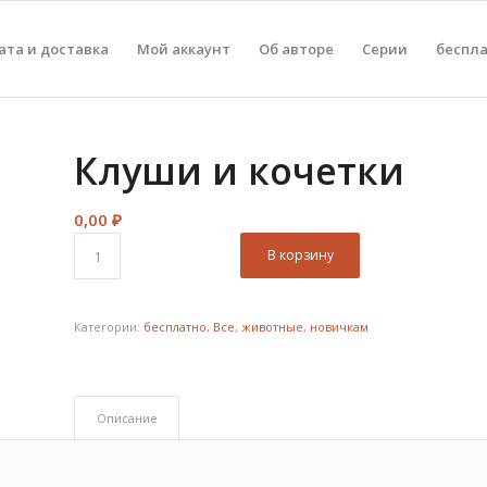
ата и доставка
Мой аккаунт
Об авторе
Серии
беспл
Клуши и кочетки
0,00
₽
В корзину
Категории:
бесплатно
,
Все
,
животные
,
новичкам
Описание