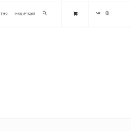
атно
новичкам