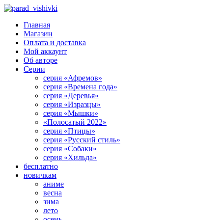
Главная
Магазин
Оплата и доставка
Мой аккаунт
Об авторе
Серии
серия «Афремов»
серия «Времена года»
серия «Деревья»
серия «Изразцы»
серия «Мышки»
«Полосатый 2022»
серия «Птицы»
серия «Русский стиль»
серия «Собаки»
серия «Хильда»
бесплатно
новичкам
аниме
весна
зима
лето
осень