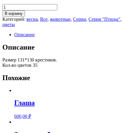
Количество
товара
В корзину
Голубая
Категорий:
весна
,
Все
,
животные
,
Серии
,
Серия "Птицы"
,
сойка
цветы
Описание
Описание
Размер 131*130 крестиков.
Кол-во цветов 35
Похожие
Глаша
600,00
₽