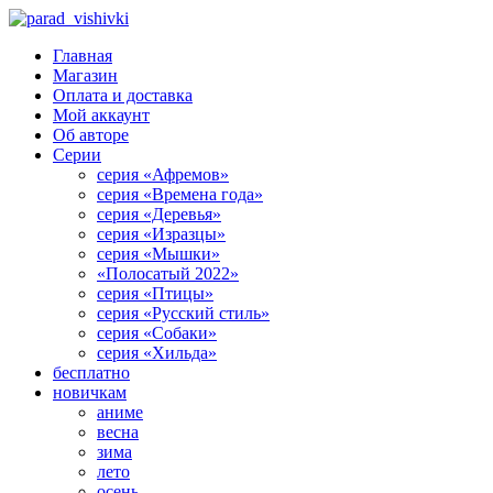
Главная
Магазин
Оплата и доставка
Мой аккаунт
Об авторе
Серии
серия «Афремов»
серия «Времена года»
серия «Деревья»
серия «Изразцы»
серия «Мышки»
«Полосатый 2022»
серия «Птицы»
серия «Русский стиль»
серия «Собаки»
серия «Хильда»
бесплатно
новичкам
аниме
весна
зима
лето
осень